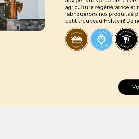
aux gens des produits laitier
agriculture régénératrice et
fabriquerons nos produits à pa
petit troupeau Holstein! De n
Vo