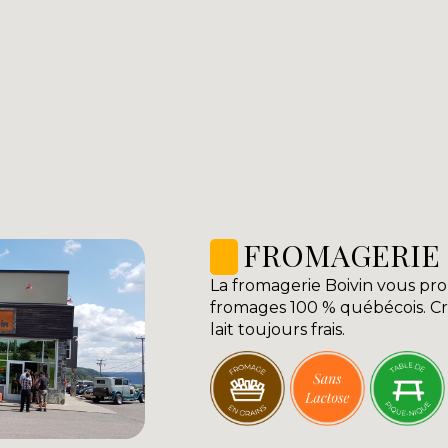
Vo
les fromageries de la régio
FROMAGERIE 
La fromagerie Boivin vous pr
fromages 100 % québécois. Cré
lait toujours frais.