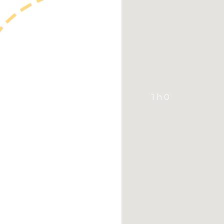
1 h 0
Laissez-vous impressionne
Saguenay. Ce parcours, si
Saguenay, vous mène de la
gourmand se vit au rythme
renommées. C’est un itiné
points de vue panoramiq