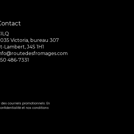
Contact
CILQ
035 Victoria, bureau 307
t-Lambert, J4S 1H1
info@routedesfromages.com
50 486-7331
 des courriels promotionnels. En
onfidentialité et nos conditions