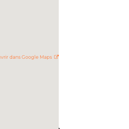
vrir dans Google Maps
es du magnifique fjord du
 profondes de la rivière
Ici, le tourisme
des fromageries
parfaitement avec les